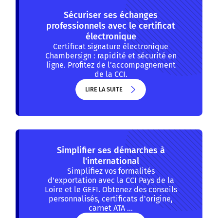
Sécuriser ses échanges
professionnels avec le certificat
électronique
Certificat signature électronique
Chambersign : rapidité et sécurité en
ligne. Profitez de l’accompagnement
de la CCI.
LIRE LA SUITE
LIRE LA SUITE
Simplifier ses démarches à
l'international
Simplifiez vos formalités
d'exportation avec la CCI Pays de la
Loire et le GEFI. Obtenez des conseils
personnalisés, certificats d'origine,
carnet ATA …