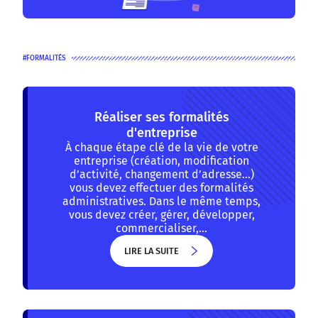
FORMALITÉS
Réaliser ses formalités
d'entreprise
À chaque étape clé de la vie de votre
entreprise (création, modification
d’activité, changement d’adresse…)
vous devez effectuer des formalités
administratives. Dans le même temps,
vous devez créer, gérer, développer,
commercialiser,…
LIRE LA SUITE
LIRE LA SUITE