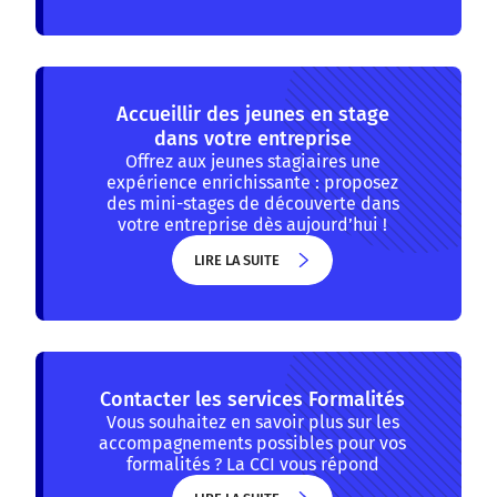
LIRE LA SUITE
Accueillir des jeunes en stage
dans votre entreprise
Offrez aux jeunes stagiaires une
expérience enrichissante : proposez
des mini-stages de découverte dans
votre entreprise dès aujourd’hui !
LIRE LA SUITE
LIRE LA SUITE
Contacter les services Formalités
Vous souhaitez en savoir plus sur les
accompagnements possibles pour vos
formalités ? La CCI vous répond