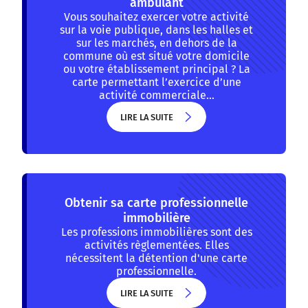
ambulant
Vous souhaitez exercer votre activité
sur la voie publique, dans les halles et
sur les marchés, en dehors de la
commune où est situé votre domicile
ou votre établissement principal ? La
carte permettant l’exercice d’une
activité commerciale…
LIRE LA SUITE
LIRE LA SUITE
Obtenir sa carte professionnelle
immobilière
Les professions immobilières sont des
activités règlementées. Elles
nécessitent la détention d'une carte
professionnelle.
LIRE LA SUITE