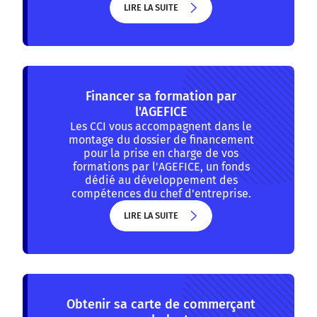
LIRE LA SUITE
LIRE LA SUITE
Financer sa formation par
l'AGEFICE
Les CCI vous accompagnent dans le
montage du dossier de financement
pour la prise en charge de vos
formations par l'AGEFICE, un fonds
dédié au développement des
compétences du chef d'entreprise.
LIRE LA SUITE
LIRE LA SUITE
Obtenir sa carte de commerçant