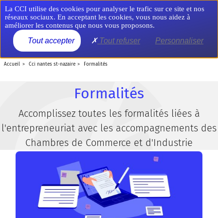
Aller
Panneau de gestion des cookies
La CCI utilise des cookies pour analyser le trafic sur ce site et nos
au
réseaux sociaux. En acceptant les cookies, vous nous aidez à
contenu
améliorer les contenus que nous vous proposons.
principal
MENU
Tout accepter
Tout refuser
Personnaliser
accueil
cci nantes st-nazaire
formalités
Formalités
Accomplissez toutes les formalités liées à
l'entrepreneuriat avec les accompagnements des
Chambres de Commerce et d'Industrie