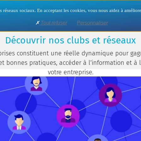
Territoire
Formation
Formalités
 nos réseaux sociaux. En acceptant les cookies, vous nous aidez à amélio
Tout refuser
Personnaliser
réseaux
Découvrir nos clubs et réseaux
prises constituent une réelle dynamique pour ga
 et bonnes pratiques, accéder à l’information et à l
votre entreprise.