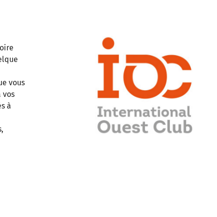
oire
uelque
ue vous
à vos
és à
,