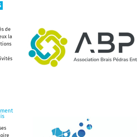
S
és de
eux la
tions
ivités
pement
is
ses
toire