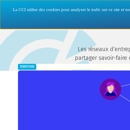
Aller
Panneau de gestion des cookies
au
Entreprise
La CCI utilise des cookies pour analyser le trafic sur ce site et
contenu
principal
accueil
cci nantes st-nazaire
territoire
découvrir nos clubs et 
Les réseaux d’entre
partager savoir-faire
TERRITOIRE