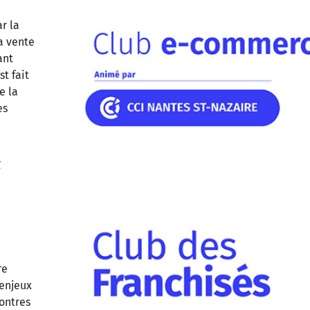
r la
a vente
ant
t fait
e la
es
r
re
 enjeux
contres