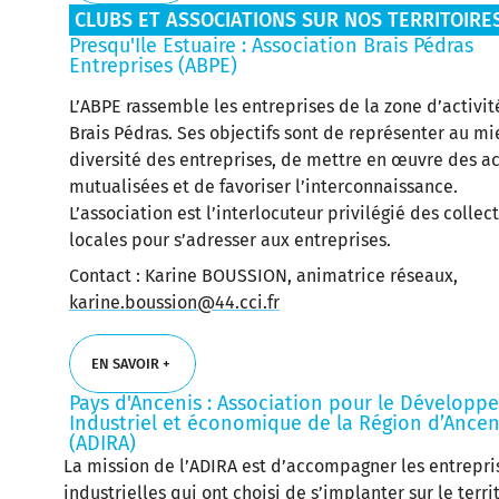
CLUBS ET ASSOCIATIONS SUR NOS TERRITOIRE
EN SAVOIR +
Presqu'Ile Estuaire : Association Brais Pédras
Entreprises (ABPE)
L’ABPE rassemble les entreprises de la zone d’activit
Brais Pédras. Ses objectifs sont de représenter au mi
diversité des entreprises, de mettre en œuvre des ac
mutualisées et de favoriser l’interconnaissance.
L’association est l’interlocuteur privilégié des collect
locales pour s’adresser aux entreprises.
Contact : Karine BOUSSION, animatrice réseaux,
karine.boussion@44.cci.fr
EN SAVOIR +
Pays d'Ancenis : Association pour le Dévelop
Industriel et économique de la Région d’Ancen
EN SAVOIR +
(ADIRA)
La mission de l’ADIRA est d’accompagner les entrepri
industrielles qui ont choisi de s’implanter sur le terri