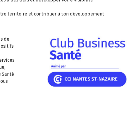
tre territoire et contribuer à son développement
us de
ositifs
ervices
ue,
s Santé
vous