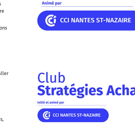
s
re
ons
ller
s,