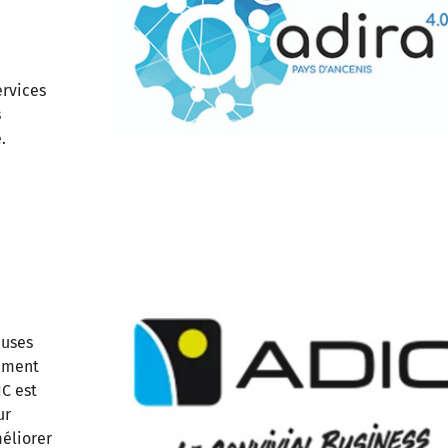
ervices
s
e.
euses
lument
C est
ur
éliorer