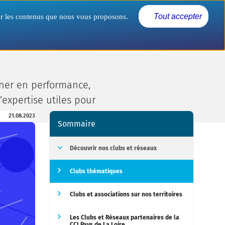
Actualités
Nous connaître
Tout accepter
rer les contenus que nous vous proposons.
gner en performance,
’expertise utiles pour
21.08.2023
Sommaire
Découvrir nos clubs et réseaux
Clubs thématiques
Clubs et associations sur nos territoires
Les Clubs et Réseaux partenaires de la
CCI Pays de La Loire