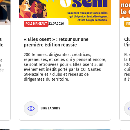
22.07.2026
RÔLE DIRIGEANT
IN
s
« Elles osent » : retour sur une
Cl
de
première édition réussie
l'
200 femmes, dirigeantes, créatrices,
Et 
repreneuses, et celles qui y pensent encore,
la 
la
se sont retrouvées pour « Elles osent », un
IOC
s
événement inédit porté par la CCI Nantes
qu
 de
St-Nazaire et 7 clubs et réseaux de
ré
dirigeantes du territoire.
à l
LIRE LA SUITE