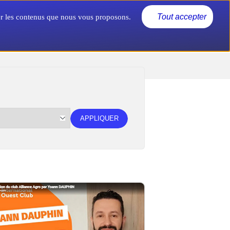
Actualités
Nous connaître
Tout accepter
rer les contenus que nous vous proposons.