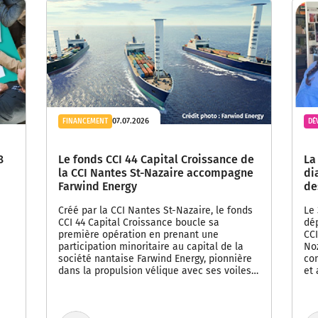
07.07.2026
FINANCEMENT
DÉ
8
Le fonds CCI 44 Capital Croissance de
La
la CCI Nantes St-Nazaire accompagne
di
Farwind Energy
de
Créé par la CCI Nantes St-Nazaire, le fonds
Le 
CCI 44 Capital Croissance boucle sa
dé
première opération en prenant une
CCI
participation minoritaire au capital de la
Noz
société nantaise Farwind Energy, pionnière
co
dans la propulsion vélique avec ses voiles…
et 