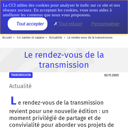
Aller
Panneau de gestion des cookies
La CCI utilise des cookies pour analyser le trafic sur ce site et nos
au
réseaux sociaux. En acceptant les cookies, vous nous aidez à
contenu
améliorer les contenus que nous vous proposons.
principal
MENU
Tout accepter
Tout refuser
Personnaliser
accueil
cci nantes st-nazaire
actualités
le rendez-vous de la transmission
Le rendez-vous de la
transmission
03.11.2025
TRANSMISSION
Actualité
L
e rendez-vous de la transmission
revient pour une nouvelle édition : un
moment privilégié de partage et de
convivialité pour aborder vos projets de