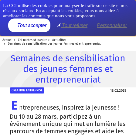
Aller
Panneau de gestion des cookies
La CCI utilise des cookies pour analyser le trafic sur ce site et nos
au
réseaux sociaux. En acceptant les cookies, vous nous aidez à
contenu
améliorer les contenus que nous vous proposons.
principal
MENU
Tout accepter
Tout refuser
Personnaliser
accueil
cci nantes st-nazaire
actualités
semaines de sensibilisation des jeunes femmes et entrepreneuriat
Semaines de sensibilisation
des jeunes femmes et
entrepreneuriat
18.02.2025
CRÉATION ENTREPRISE
E
ntrepreneuses, inspirez la jeunesse !
Du 10 au 28 mars, participez à un
événement unique qui met en lumière les
parcours de femmes engagées et aide les