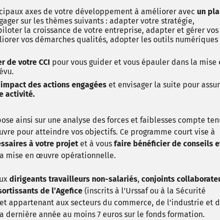
ncipaux axes de votre développement à améliorer avec
un pl
gager sur les thèmes suivants : adapter votre stratégie,
iloter la croissance de votre entreprise, adapter et gérer vos
iorer vos démarches qualités, adopter les outils numériques
er de votre CCI
pour vous guider et vous épauler dans la mise
évu.
’impact des actions engagées
et envisager la suite pour assu
 activité.
ose ainsi sur une analyse des forces et faiblesses compte te
uvre pour atteindre vos objectifs. Ce programme court vise à
ssaires à votre projet
et à vous
faire bénéficier de conseils e
 sa mise en œuvre opérationnelle.
aux
dirigeants travailleurs non-salariés
,
conjoints collaborate
sortissants de l’Agefice
(inscrits à l’Urssaf ou à la Sécurité
et appartenant aux secteurs du commerce, de l’industrie et 
 la dernière année au moins 7 euros sur le fonds formation.