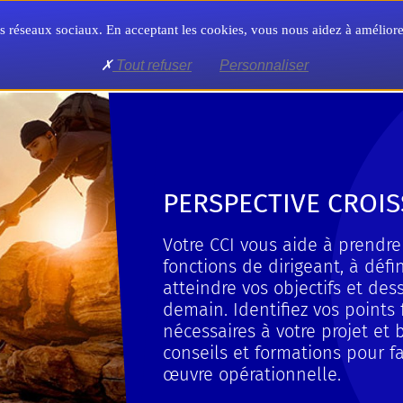
Territoire
Formation
Formalités
 nos réseaux sociaux. En acceptant les cookies, vous nous aidez à amélio
Tout refuser
Personnaliser
e la vie de son entreprise
perspective croissance
PERSPECTIVE CROI
Votre CCI vous aide à prendre
fonctions de dirigeant, à défin
atteindre vos objectifs et des
demain. Identifiez vos points 
nécessaires à votre projet et 
conseils et formations pour fa
œuvre opérationnelle.