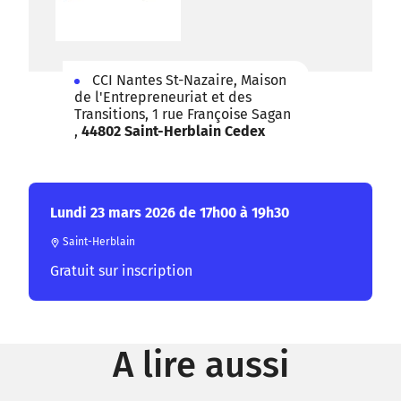
© DINUM (data.gouv.fr)
© OpenMapTiles
©
Contributeurs OpenStreetMap
CCI Nantes St-Nazaire, Maison
de l'Entrepreneuriat et des
Transitions, 1 rue Françoise Sagan
,
44802 Saint-Herblain Cedex
Lundi 23 mars 2026 de 17h00 à 19h30
Saint-Herblain
Gratuit sur inscription
A lire aussi