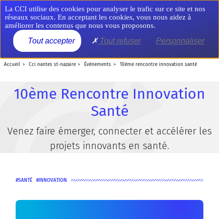
Aller
Panneau de gestion des cookies
La CCI utilise des cookies pour analyser le trafic sur ce site et nos
au
réseaux sociaux. En acceptant les cookies, vous nous aidez à
contenu
améliorer les contenus que nous vous proposons.
principal
MENU
Tout accepter
Tout refuser
Personnaliser
accueil
cci nantes st-nazaire
événements
10ème rencontre innovation santé
10ème Rencontre Innovation
Santé
Venez faire émerger, connecter et accélérer les
projets innovants en santé.
SANTÉ
INNOVATION