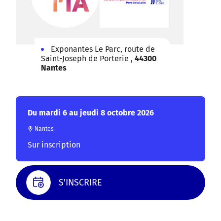
© DINUM (data.gouv.fr)
© OpenMapTiles
©
Contributeurs OpenStreetMap
Exponantes Le Parc, route de
Saint-Joseph de Porterie ,
44300
Nantes
Du mardi 6 au jeudi 8 octobre 2026
Nantes
Sur inscription
S'INSCRIRE