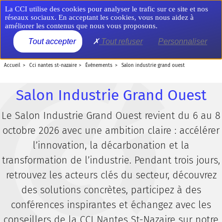
Aller
Panneau de gestion des cookies
La CCI utilise des cookies pour analyser le trafic sur ce site et nos
au
réseaux sociaux. En acceptant les cookies, vous nous aidez à
contenu
améliorer les contenus que nous vous proposons.
principal
MENU
Tout accepter
Tout refuser
Personnaliser
accueil
cci nantes st-nazaire
événements
salon industrie grand ouest
Salon Industrie Grand Ouest
Le Salon Industrie Grand Ouest revient du 6 au 8
octobre 2026 avec une ambition claire : accélérer
l’innovation, la décarbonation et la
transformation de l’industrie. Pendant trois jours,
retrouvez les acteurs clés du secteur, découvrez
des solutions concrètes, participez à des
conférences inspirantes et échangez avec les
conseillers de la CCI Nantes St-Nazaire sur notre