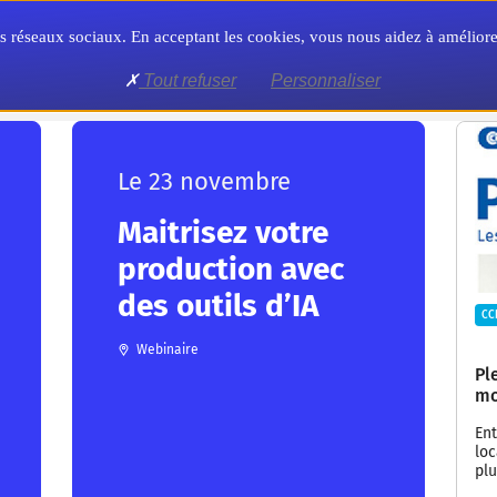
Territoire
Formation
Formalités
 nos réseaux sociaux. En acceptant les cookies, vous nous aidez à amélio
Tout refuser
Personnaliser
Transition numérique
Le 23 novembre
Maitrisez votre
production avec
des outils d’IA
CC
Webinaire
Pl
mo
Ent
lo
plu