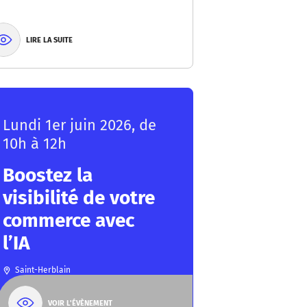
LIRE LA SUITE
Lundi 1er juin 2026, de
10h à 12h
Boostez la
visibilité de votre
commerce avec
l’IA
Saint-Herblain
VOIR L'ÉVÈNEMENT