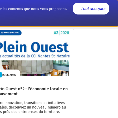
Actualités
Nous connaître
Tout accepter
rer les contenus que nous vous proposons.
15.06.2026
I
ein Ouest n°2 : l’économie locale en
uvement
re innovation, transitions et initiatives
cales, découvrez un nouveau numéro au
s près des entreprises du territoire.