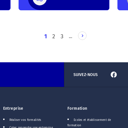
PAGE
1
2
3
…
SUIVANTE
SUIVEZ-NOUS
Entreprise
Formation
Réaliser vos formalités
Ecoles et établissement de
formation
Créer, reprendre une entreprise