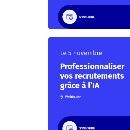
S'INSCRIRE
Le 5 novembre
Professionnaliser
vos recrutements
grâce à l’IA
Webinaire
S'INSCRIRE