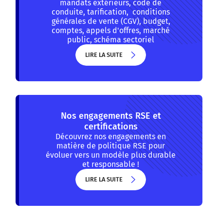
mandats extérieurs, code de
conduite, tarification, conditions
générales de vente (CGV), budget,
comptes, appels d'offres, marché
public, schéma sectoriel
LIRE LA SUITE
LIRE LA SUITE
Nos engagements RSE et
certifications
Découvrez nos engagements en
matière de politique RSE pour
évoluer vers un modèle plus durable
et responsable !
LIRE LA SUITE
LIRE LA SUITE