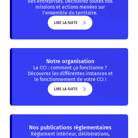
des entreprises. Découvrez toutes nos
missions et actions menées sur
l'ensemble du territoire.
LIRE LA SUITE
LIRE LA SUITE
Notre organisation
La CCI : comment ça fonctionne ?
Découvrez les différentes instances et
le fonctionnement de votre CCI !
LIRE LA SUITE
LIRE LA SUITE
Nos publications réglementaires
Règlement intérieur, délibérations,