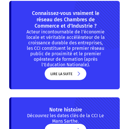
Connaissez-vous vraiment le
réseau des Chambres de
Commerce et d’Industrie ?
Acteur incontournable de l’économie
locale et véritable accélérateur de la
croissance durable des entreprises,
les CCI constituent le premier réseau
public de proximité et le premier
opérateur de formation (après
l’Education Nationale).
LIRE LA SUITE
LIRE LA SUITE
Notre histoire
Découvrez les dates clés de la CCI Le
Mans Sarthe.