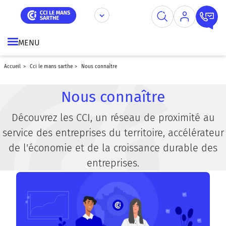
Aller
Panneau de gestion des cookies
au
contenu
principal
MENU
accueil
cci le mans sarthe
nous connaître
Nous connaître
Découvrez les CCI, un réseau de proximité au
service des entreprises du territoire, accélérateur
de l'économie et de la croissance durable des
entreprises.