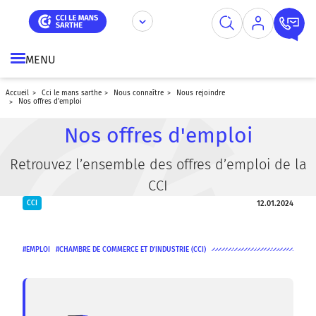
Aller
Panneau de gestion des cookies
au
contenu
principal
MENU
accueil
cci le mans sarthe
nous connaître
nous rejoindre
nos offres d'emploi
Nos offres d'emploi
Retrouvez l’ensemble des offres d’emploi de la
CCI
12.01.2024
CCI
EMPLOI
CHAMBRE DE COMMERCE ET D'INDUSTRIE (CCI)