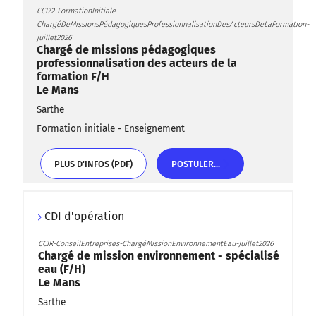
CCI72-FormationInitiale-
ChargéDeMissionsPédagogiquesProfessionnalisationDesActeursDeLaFormation-
juillet2026
Chargé de missions pédagogiques
professionnalisation des acteurs de la
formation F/H
Le Mans
Sarthe
Formation initiale - Enseignement
PLUS D'INFOS (PDF)
POSTULER...
PLUS D'INFOS (PDF)
POSTULER...
CDI d'opération
CCIR-ConseilEntreprises-ChargéMissionEnvironnementEau-Juillet2026
Chargé de mission environnement - spécialisé
eau (F/H)
Le Mans
Sarthe