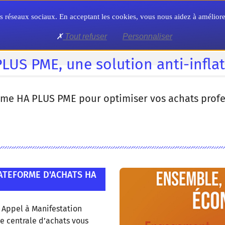
Territoire
Formation
Formalités
 nos réseaux sociaux. En acceptant les cookies, vous nous aidez à amélio
Tout refuser
Personnaliser
on anti-inflation !
LUS PME, une solution anti-inflat
orme HA PLUS PME pour optimiser vos achats profe
ATEFORME D'ACHATS HA
 Appel à Manifestation
ne centrale d’achats vous