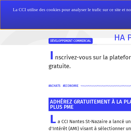
Aller
Panneau de gestion des cookies
au
Entreprise
La CCI utilise des cookies pour analyser le trafic sur ce site et
contenu
principal
accueil
cci nantes st-nazaire
actualités
ha plus pme, une soluti
HA P
DÉVELOPPEMENT COMMERCIAL
I
nscrivez-vous sur la platef
gratuite.
ACHATS
ECONOMIE
ADHÉREZ GRATUITEMENT À LA PL
PLUS PME
L
a CCI Nantes St-Nazaire a lancé un
d’Intérêt (AMI) visant à sélectionner u