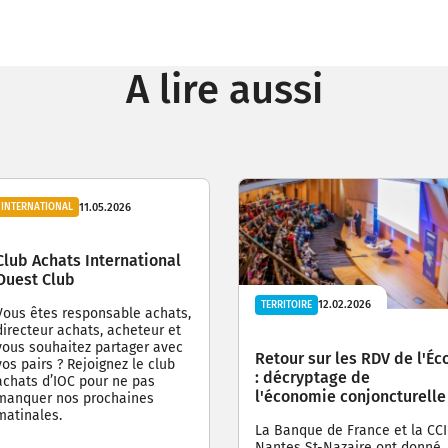
A lire aussi
11.05.2026
INTERNATIONAL
Club Achats International
Ouest Club
12.02.2026
TERRITOIRE
Vous êtes responsable achats,
directeur achats, acheteur et
vous souhaitez partager avec
Retour sur les RDV de l'Éc
vos pairs ? Rejoignez le club
: décryptage de
achats d’IOC pour ne pas
l'économie conjoncturelle
manquer nos prochaines
matinales.
La Banque de France et la CCI
Nantes St-Nazaire ont donné