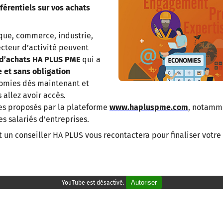
éférentiels sur vos achats
ique, commerce, industrie,
secteur d’activité peuvent
 d’achats HA PLUS PME
qui a
e et sans obligation
omies dès maintenant et
allez avoir accès.
ces proposés par la plateforme
www.hapluspme.com
, notamme
s salariés d’entreprises.
 un conseiller HA PLUS vous recontactera pour finaliser votre
Autoriser
YouTube est désactivé.