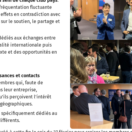
au sein de chaque club pays
.
fréquentation fluctuante
effets en contradiction avec
sur le soutien, le partage et
dédiés aux échanges entre
lité internationale puis
xte et des opportunités en
ssances et contacts
embres qui, faute de
ns leur entreprise,
’ils perçoivent l’intérêt
s géographiques.
 spécifiquement dédiés au
fférents.