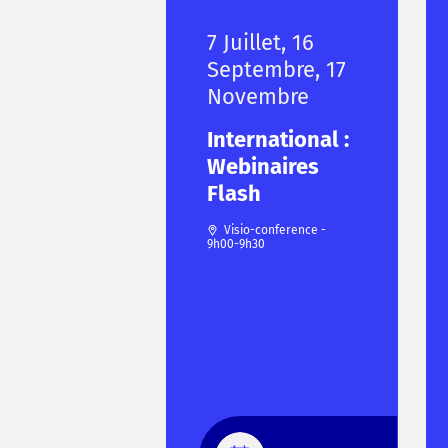
7 Juillet, 16
Septembre, 17
Novembre
International :
Webinaires
Flash
Visio-conference -
9h00-9h30