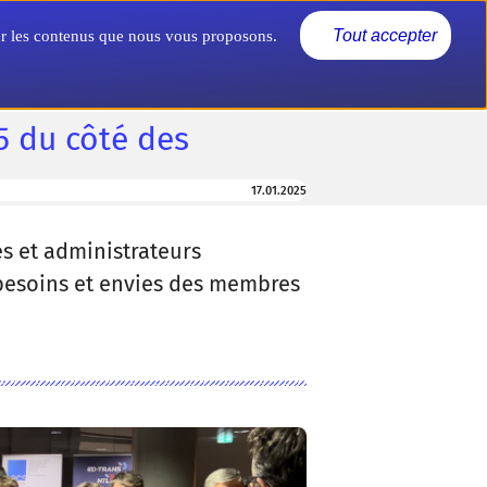
Actualités
Nous connaître
Tout accepter
rer les contenus que nous vous proposons.
5 du côté des
17.01.2025
s et administrateurs
s besoins et envies des membres