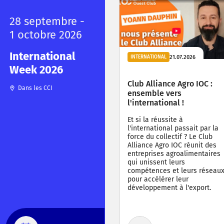
28 septembre -
1 octobre 2026
International
21.07.2026
INTERNATIONAL
Week 2026
Club Alliance Agro IOC :
Dans les CCI
ensemble vers
l'international !
Et si la réussite à
l'international passait par la
force du collectif ? Le Club
Alliance Agro IOC réunit des
entreprises agroalimentaires
qui unissent leurs
compétences et leurs réseau
pour accélérer leur
développement à l'export.