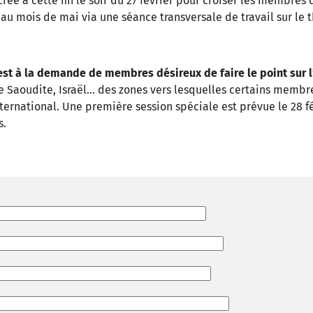
éé à cette fin le soir du 27 février pour croiser les membres
 mois de mai via une séance transversale de travail sur le t
’est à la demande de membres désireux de faire le point sur 
abie Saoudite, Israël… des zones vers lesquelles certains memb
ternational. Une première session spéciale est prévue le 28 fé
s.