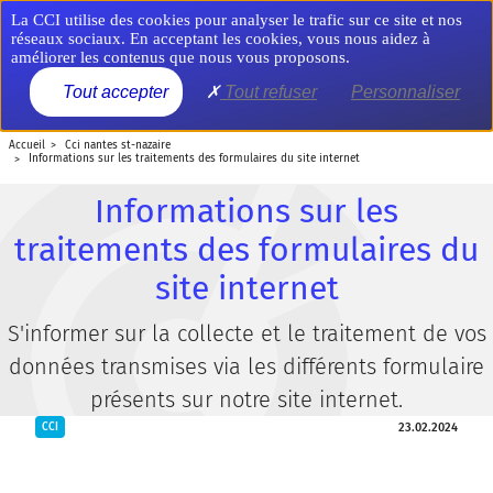
Aller
Panneau de gestion des cookies
La CCI utilise des cookies pour analyser le trafic sur ce site et nos
au
réseaux sociaux. En acceptant les cookies, vous nous aidez à
contenu
améliorer les contenus que nous vous proposons.
principal
MENU
Tout accepter
Tout refuser
Personnaliser
accueil
cci nantes st-nazaire
informations sur les traitements des formulaires du site internet
Informations sur les
traitements des formulaires du
site internet
S'informer sur la collecte et le traitement de vos
données transmises via les différents formulaire
présents sur notre site internet.
23.02.2024
CCI