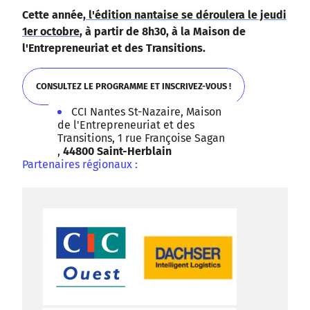
Cette année,
l'édition nantaise se déroulera le jeudi
1er octobre
, à partir de 8h30, à la Maison de
l'Entrepreneuriat et des Transitions.
© DINUM (data.gouv.fr)
© OpenMapTiles
©
CONSULTEZ LE PROGRAMME ET INSCRIVEZ-VOUS !
Contributeurs OpenStreetMap
CCI Nantes St-Nazaire, Maison
de l'Entrepreneuriat et des
CONSULTEZ LE PROGRAMME ET INSCRIVEZ-VOUS !
Transitions, 1 rue Françoise Sagan
,
44800 Saint-Herblain
Partenaires régionaux :