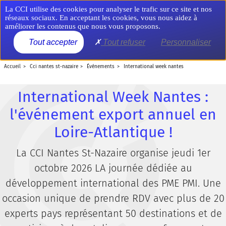
Aller
Panneau de gestion des cookies
La CCI utilise des cookies pour analyser le trafic sur ce site et nos
au
réseaux sociaux. En acceptant les cookies, vous nous aidez à
contenu
améliorer les contenus que nous vous proposons.
principal
MENU
Tout accepter
Tout refuser
Personnaliser
accueil
cci nantes st-nazaire
événements
international week nantes
International Week Nantes :
l'événement export annuel en
Loire-Atlantique !
La CCI Nantes St-Nazaire organise jeudi 1er
octobre 2026 LA journée dédiée au
développement international des PME PMI. Une
occasion unique de prendre RDV avec plus de 20
experts pays représentant 50 destinations et de