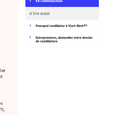
Kit Communication
A lire aussi
Pourquoi candidater à Start West®?
Entrepreneurs, demandez votre dossier
de candidature
ise
et
es
TI,