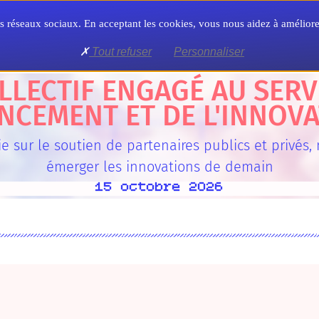
Territoire
Formation
Formalités
 nos réseaux sociaux. En acceptant les cookies, vous nous aidez à amélio
Tout refuser
Personnaliser
LLECTIF ENGAGÉ AU SERV
NCEMENT ET DE L'INNOV
e sur le soutien de partenaires publics et privés, 
émerger les innovations de demain