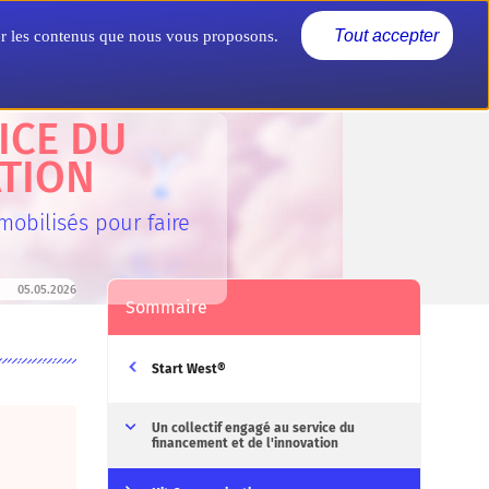
Actualités
Nous connaître
Tout accepter
rer les contenus que nous vous proposons.
ICE DU
ATION
mobilisés pour faire
05.05.2026
Sommaire
Start West®
Un collectif engagé au service du
financement et de l'innovation