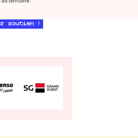
 du territoire.
ur soutien !