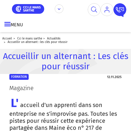
Aller
Panneau de gestion des cookies
au
contenu
principal
MENU
accueil
cci le mans sarthe
actualités
accueillir un alternant : les clés pour réussir
Accueillir un alternant : Les clés
pour réussir
12.11.2025
FORMATION
Magazine
L'
accueil d'un apprenti dans son
entreprise ne s'improvise pas. Toutes les
pistes pour réussir cette expérience
partagée dans Maine éco n° 217 de