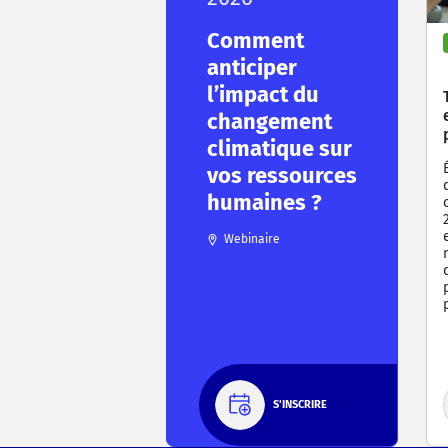
Comment
anticiper
l’impact du
changement
climatique sur
vos ressources
humaines ?
Webinaire
S'INSCRIRE