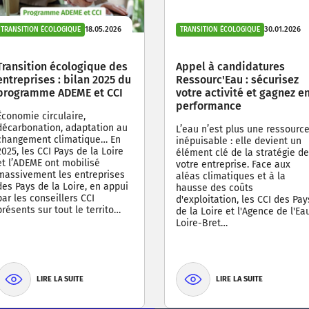
18.05.2026
30.01.2026
TRANSITION ÉCOLOGIQUE
TRANSITION ÉCOLOGIQUE
Transition écologique des
Appel à candidatures
entreprises : bilan 2025 du
Ressourc'Eau : sécurisez
programme ADEME et CCI
votre activité et gagnez e
performance
Économie circulaire,
décarbonation, adaptation au
L’eau n’est plus une ressourc
changement climatique… En
inépuisable : elle devient un
2025, les CCI Pays de la Loire
élément clé de la stratégie de
et l’ADEME ont mobilisé
votre entreprise. Face aux
massivement les entreprises
aléas climatiques et à la
des Pays de la Loire, en appui
hausse des coûts
par les conseillers CCI
d'exploitation, les CCI des Pay
présents sur tout le territo…
de la Loire et l'Agence de l'Ea
Loire-Bret…
LIRE LA SUITE
LIRE LA SUITE