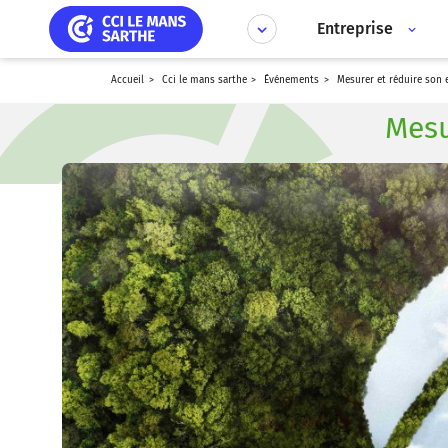
Aller
Panneau de gestion des cookies
au
Entreprise
contenu
principal
accueil
cci le mans sarthe
événements
mesurer et réduire son
Mesu