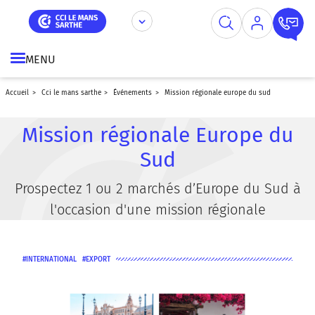
Aller
Panneau de gestion des cookies
au
contenu
principal
MENU
accueil
cci le mans sarthe
événements
mission régionale europe du sud
Mission régionale Europe du
Sud
Prospectez 1 ou 2 marchés d’Europe du Sud à
l'occasion d'une mission régionale
INTERNATIONAL
EXPORT