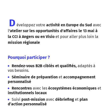
D
éveloppez votre
activité en Europe du Sud
avec
l
'atelier sur les opportunités d'affaires le 13 mai à
la CCI à Angers ou en Visio
et pour aller plus loin la
mission régionale
Pourquoi participer ?
Rendez-vous B2B ciblés et qualifiés,
adaptés à
vos besoins.
Séminaire de préparation
et
accompagnement
personnalisé
Rencontres
avec les
écosystèmes économiques
et
institutionnels locaux
Suivi
post-mission
avec
débriefing
et
plan
d’action personnalisé