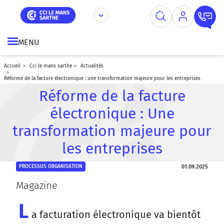
Aller
Panneau de gestion des cookies
au
contenu
principal
MENU
accueil
cci le mans sarthe
actualités
réforme de la facture électronique : une transformation majeure pour les entreprises
Réforme de la facture
électronique : Une
transformation majeure pour
les entreprises
01.09.2025
PROCESSUS ORGANISATION
Magazine
L
a facturation électronique va bientôt