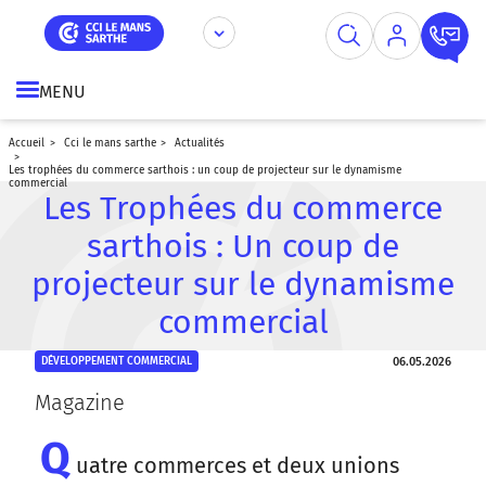
Aller
Panneau de gestion des cookies
au
contenu
principal
MENU
accueil
cci le mans sarthe
actualités
les trophées du commerce sarthois : un coup de projecteur sur le dynamisme
commercial
Les Trophées du commerce
sarthois : Un coup de
projecteur sur le dynamisme
commercial
06.05.2026
DÉVELOPPEMENT COMMERCIAL
Magazine
Q
uatre commerces et deux unions